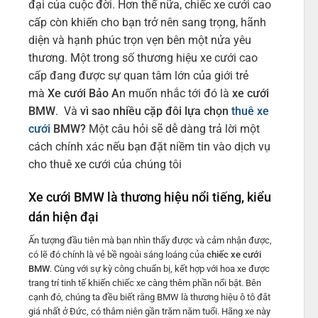
đại của cuộc đời. Hơn thế nữa, chiếc xe cưới cao
cấp còn khiến cho bạn trở nên sang trọng, hãnh
diện và hạnh phúc trọn vẹn bên một nửa yêu
thương. Một trong số thương hiệu xe cưới cao
cấp đang được sự quan tâm lớn của giới trẻ
mà
Xe cưới Bảo A
n muốn nhắc tới đó là
xe cưới
BMW
. Và
vì sao nhiều cặp đôi lựa chọn
thuê xe
cưới
BMW?
Một câu hỏi sẽ dễ dàng trả lời một
cách chính xác nếu bạn đặt niềm tin vào dịch vụ
cho thuê xe cưới của chúng tôi
Xe cưới BMW là thương hiệu nổi tiếng, kiểu
dán hiện đại
Ấn tượng đầu tiên mà bạn nhìn thấy được và cảm nhận được,
có lẽ đó chính là vẻ bề ngoài sáng loáng của
chiếc xe cưới
BMW
. Cùng với sự kỳ công chuẩn bị, kết hợp với hoa xe được
trang trí tinh tế khiến chiếc xe càng thêm phần nổi bật. Bên
cạnh đó, chúng ta đều biết rằng BMW là thương hiệu ô tô đắt
giá nhất ở Đức, có thâm niên gần trăm năm tuổi. Hãng xe này