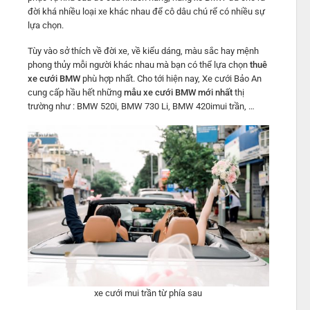
đời khá nhiều loại xe khác nhau để cô dâu chú rể có nhiều sự
lựa chọn.
Tùy vào sở thích về đời xe, về kiểu dáng, màu sắc hay mệnh
phong thủy mỗi người khác nhau mà bạn có thể lựa chọn
thuê
xe cưới BMW
phù hợp nhất. Cho tới hiện nay, Xe cưới Bảo An
cung cấp hầu hết những
mẫu xe cưới BMW mới nhất
thị
trường như : BMW 520i, BMW 730 Li, BMW 420imui trần, …
xe cưới mui trần từ phía sau