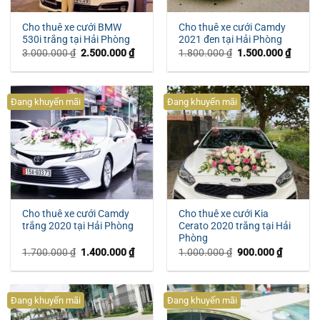
Cho thuê xe cưới BMW
Cho thuê xe cưới Camdy
530i trắng tại Hải Phòng
2021 đen tại Hải Phòng
Giá
Giá
Giá
Giá
3.000.000
₫
2.500.000
₫
1.800.000
₫
1.500.000
₫
gốc
hiện
gốc
hiện
là:
tại
là:
tại
3.000.000 ₫.
là:
1.800.000 ₫.
là:
2.500.000 ₫.
1.500.
Đang khuyến mãi
Đang khuyến mãi
Cho thuê xe cưới Camdy
Cho thuê xe cưới Kia
trắng 2020 tại Hải Phòng
Cerato 2020 trắng tại Hải
Phòng
Giá
Giá
Giá
Giá
1.700.000
₫
1.400.000
₫
1.000.000
₫
900.000
₫
gốc
hiện
gốc
hiện
là:
tại
là:
tại
1.700.000 ₫.
là:
1.000.000 ₫.
là:
1.400.000 ₫.
900.000 
Đang khuyến mãi
Đang khuyến mãi