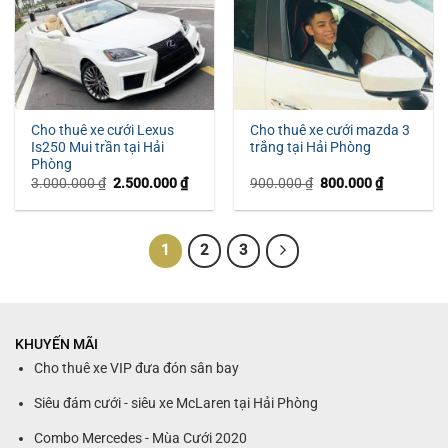
Cho thuê xe cưới Lexus
Cho thuê xe cưới mazda 3
Is250 Mui trần tại Hải
trắng tại Hải Phòng
Phòng
Giá
Giá
Giá
Giá
3.000.000
₫
2.500.000
₫
900.000
₫
800.000
₫
gốc
hiện
gốc
hiện
là:
tại
là:
tại
3.000.000 ₫.
là:
900.000 ₫.
là:
2.500.000 ₫.
800.000 ₫
1
2
3
KHUYẾN MÃI
Cho thuê xe VIP đưa đón sân bay
Siêu đám cưới - siêu xe McLaren tại Hải Phòng
Combo Mercedes - Mùa Cưới 2020