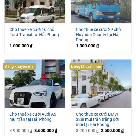
Cho thuê xe cưới 16 chỗ
Cho thuê xe cưới 29 chỗ
Ford Transit tại Hải Phòng
Huyndai County tại Hải
Phòng
1.000.000
₫
1.300.000
₫
Đang khuyến mãi
Đang khuyến mãi
Cho thuê xe cưới Audi A5
Cho thuê xe cưới BMW
mui trần tại Hải Phòng
328i mui trần trắng đời
mới tại Hải Phòng
Giá
Giá
Giá
Giá
3.900.000
₫
3.600.000
₫
3.200.000
₫
2.500.000
₫
gốc
hiện
gốc
hiện