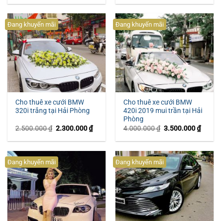
là:
tại
là:
tại
3.900.000 ₫.
là:
3.200.000 ₫.
là:
3.600.000 ₫.
2.500.
Đang khuyến mãi
Đang khuyến mãi
Cho thuê xe cưới BMW
Cho thuê xe cưới BMW
320i trắng tại Hải Phòng
420i 2019 mui trần tại Hải
Phòng
Giá
Giá
Giá
Giá
2.500.000
₫
2.300.000
₫
4.000.000
₫
3.500.000
₫
gốc
hiện
gốc
hiện
là:
tại
là:
tại
2.500.000 ₫.
là:
4.000.000 ₫.
là:
2.300.000 ₫.
3.500.
Đang khuyến mãi
Đang khuyến mãi