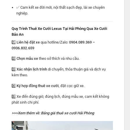
✅ Cam kết xe đời mới, nội thất sạch đẹp, lái xe chuyên
nghiệp.
Quy Trình Thuê Xe Cưới Lexus Tại Hải Phòng Qua Xe Cưới
Bảo An
1️⃣
Liên hệ đặt xe
qua hotline/Zalo:
0904.089.369 –
0936.832.659
2️⃣
Chọn mẫu xe
theo sở thích và nhu cầu.
3️⃣
Xác nhận lịch trình
di chuyển, thỏa thuận giá và dịch vụ
kèm theo.
4️⃣
Ký hợp đồng thuê xe cưới
, đặt cọc giữ xe.
5️⃣ Xe đến đúng giờ, đúng lịch, đúng mẫu xe, cam kết không
phát sinh chi phí.
>>>Xem thêm về:
Bảng giá thuê xe cưới Hải Phòng