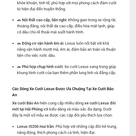
khỏe khoắn, tinh tế, phù hợp với mọi phong cách đám cưới
từ hiện đại đến truyền thống.
🚗
Nội thất cao cấp, tiện nghi:
Không gian trong xe rộng rãi,
thoáng đãng, nội thất da cao cấp, điều hòa mát lạnh, giúp
cô dâu chú rể thoải mái suốt hành trình.
🚗
Động cơ vận hành êm ái:
Lexus luôn nổi bật với khả
năng vận hành mượt mà, êm ái, đảm bảo an toàn và thuận
tiện cho việc rước dâu.
🚗
Phù hợp chụp hình cưới:
Xe cưới Lexus sang trọng giúp
khung hình cưới của bạn thêm phần lung linh và đẳng cấp.
Các Dòng Xe Cưới Lexus Được Ưa Chuộng Tại Xe Cưới Bảo
An
Xe cưới Bảo An
hiện cung cấp nhiều dòng
xe cưới Lexus đời
mới tại Hải Phòng
với kiểu dáng và màu sắc đa dạng. Dưới
đây là một số mẫu xe được các cặp đôi yêu thích lựa chọn:
Lexus IS250 mui trần
: Phù hợp với những cặp đôi trẻ trung,
năng động, thích phong cách cá tính, hiện đại.