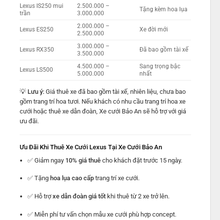
Lexus IS250 mui
2.500.000 –
Tặng kèm hoa lụa
trần
3.000.000
2.000.000 –
Lexus ES250
Xe đời mới
2.500.000
3.000.000 –
Lexus RX350
Đã bao gồm tài xế
3.500.000
4.500.000 –
Sang trọng bậc
Lexus LS500
5.000.000
nhất
💡
Lưu ý:
Giá thuê xe đã bao gồm tài xế, nhiên liệu, chưa bao
gồm trang trí hoa tươi. Nếu khách có nhu cầu trang trí hoa xe
cưới hoặc thuê xe dẫn đoàn, Xe cưới Bảo An sẽ hỗ trợ với giá
ưu đãi.
Ưu Đãi Khi Thuê Xe Cưới Lexus Tại Xe Cưới Bảo An
✅ Giảm ngay
10% giá thuê
cho khách đặt trước 15 ngày.
✅ Tặng
hoa lụa cao cấp
trang trí xe cưới.
✅ Hỗ trợ
xe dẫn đoàn giá tốt
khi thuê từ 2 xe trở lên.
✅ Miễn phí tư vấn chọn mẫu xe cưới phù hợp concept.