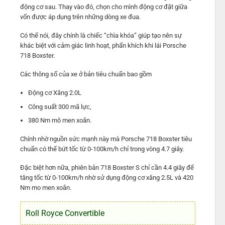
động cơ sau. Thay vào đó, chọn cho mình động cơ đặt giữa
vốn được áp dụng trên những dòng xe đua.
Có thể nói, đây chính là chiếc “chìa khóa” giúp tạo nên sự
khác biệt với cảm giác linh hoạt, phấn khích khi lái Porsche
718 Boxster.
Các thông số của xe ở bản tiêu chuẩn bao gồm
Động cơ Xăng 2.0L
Công suất 300 mã lực,
380 Nm mô men xoắn.
Chính nhờ nguồn sức mạnh này mà Porsche 718 Boxster tiêu
chuẩn có thể bứt tốc từ 0-100km/h chỉ trong vòng 4.7 giây.
Đặc biệt hơn nữa, phiên bản 718 Boxster S chỉ cần 4.4 giây để
tăng tốc từ 0-100km/h nhờ sử dụng động cơ xăng 2.5L và 420
Nm mo men xoắn.
Roll Royce Convertible