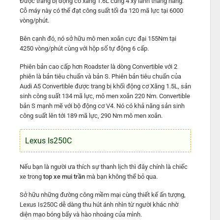
Được trang bị động cơ xăng 1.6L cùng 4 xy lanh thẳng hàng.
Cỗ máy này có thể đạt công suất tối đa 120 mã lực tại 6000
vòng/phút.
Bên cạnh đó, nó sở hữu mô men xoắn cực đại 155Nm tại
4250 vòng/phút cùng với hộp số tự động 6 cấp.
Phiên bản cao cấp hơn Roadster là dòng Convertible với 2
phiên là bản tiêu chuẩn và bản S. Phiên bản tiêu chuẩn của
Audi A5 Convertible được trang bị khối động cơ Xăng 1.5L, sản
sinh công suất 134 mã lực, mô men xoắn 220 Nm. Convertible
bản S mạnh mẽ với bộ động cơ V4. Nó có khả năng sản sinh
công suất lên tới 189 mã lực, 290 Nm mô men xoắn.
Lexus Is250C
Nếu bạn là người ưa thích sự thanh lịch thì đây chính là chiếc
xe trong
top xe mui trần
mà bạn không thể bỏ qua.
Sở hữu những đường công mềm mại cùng thiết kế ấn tượng,
Lexus Is250C dễ dàng thu hút ánh nhìn từ người khác nhờ
diện mạo bóng bẩy và hào nhoáng của mình.