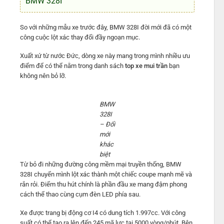
BMW 328I
So với những mẫu xe trước đây, BMW 328I đời mới đã có một
công cuộc lột xác thay đổi đầy ngoạn mục.
Xuất xứ từ nước Đức, dòng xe này mang trong mình nhiều ưu
điểm để có thể nằm trong danh sách
top xe mui trần
bạn
không nên bỏ lỡ.
BMW
328I
– Đổi
mới
khác
biệt
Từ bỏ đi những đường công mềm mại truyền thống, BMW
328I chuyển mình lột xác thành một chiếc coupe mạnh mẽ và
rắn rỏi. Điểm thu hút chính là phần đầu xe mang đậm phong
cách thể thao cùng cụm đèn LED phía sau.
Xe được trang bị động cơ I4 có dung tích 1.997cc. Với công
suất có thể tạo ra lên đến 245 mã lực tại 5000 vòng/phút. Bên