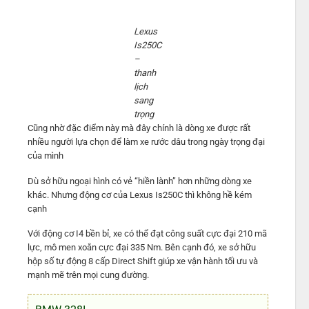
Lexus
Is250C
–
thanh
lịch
sang
trọng
Cũng nhờ đặc điểm này mà đây chính là dòng xe được rất
nhiều người lựa chọn để làm xe rước dâu trong ngày trọng đại
của mình
Dù sở hữu ngoại hình có vẻ “hiền lành” hơn những dòng xe
khác. Nhưng động cơ của Lexus Is250C thì không hề kém
cạnh
Với động cơ I4 bền bỉ, xe có thể đạt công suất cực đại 210 mã
lực, mô men xoắn cực đại 335 Nm. Bên cạnh đó, xe sở hữu
hộp số tự động 8 cấp Direct Shift giúp xe vận hành tối ưu và
mạnh mẽ trên mọi cung đường.