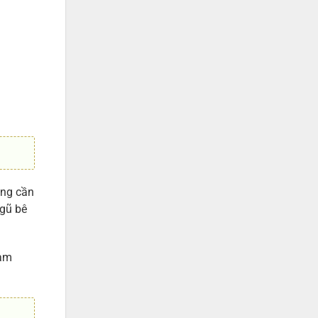
ũng cần
ngũ bê
gam