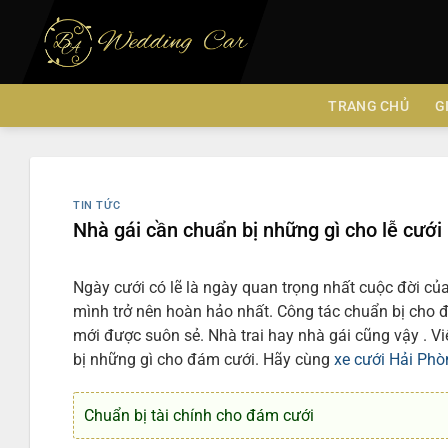
Chuyển
đến
nội
dung
TRANG CHỦ
G
TIN TỨC
Nhà gái cần chuẩn bị những gì cho lễ cưới
Ngày cưới có lẽ là ngày quan trọng nhất cuộc đời c
mình trở nên hoàn hảo nhất. Công tác chuẩn bị cho đ
mới được suôn sẻ. Nhà trai hay nhà gái cũng vậy . V
bị những gì cho đám cưới. Hãy cùng
xe cưới Hải Ph
Chuẩn bị tài chính cho đám cưới