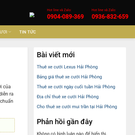
Hot line và Zalo:
Hot line và Zalo:
0904-089-369
0936-832-659
ƯƠI
TIN TỨC
Bài viết mới
Thuê xe cưới Lexus Hải Phòng
Bảng giá thuê xe cưới Hải Phòng
i của
Thuê xe cưới ngày cuối tuần Hải Phòng
diễn ra
Địa chỉ thuê xe cưới Hải Phòng
n chuẩn
Cho thuê xe cưới mui trần tại Hải Phòng
Phản hồi gần đây
Không có bình luận nào để hiển thị.