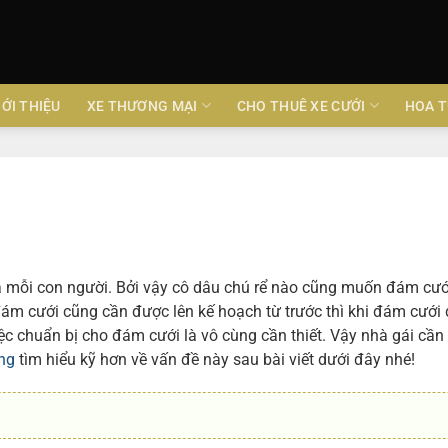
IỚI THIỆU
XE THƯƠNG MẠI
CHO THUÊ XE CƯỚI
HOA T
ủa mỗi con người. Bởi vậy cô dâu chú rể nào cũng muốn đám cướ
ám cưới cũng cần được lên kế hoạch từ trước thì khi đám cưới 
iệc chuẩn bị cho đám cưới là vô cùng cần thiết. Vậy nhà gái cầ
òng
tìm hiểu kỹ hơn về vấn đề này sau bài viết dưới đây nhé!