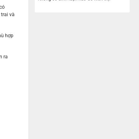
 có
trai và
hù hợp
n ra