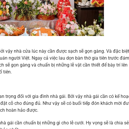
 Bởi vậy nhà cửa lúc này cần được sạch sẽ gọn gàng. Và đặc biệ
uán người Việt. Ngay cả việc lau dọn bàn thờ gia tiên trước đá
h sẽ gọn gàng và chuẩn bị những lễ vật cần thiết để bày trí lên
ổ tiên.
 trọng đối với gia đình nhà gái. Bởi vậy nhà gái cần có kế ho
 đặt cỗ cho đúng đủ. Như vậy sẽ có buổi tiếp đón khách mời đ
ách hoàn hảo được.
hà gái cần chuẩn bị những gì cho lễ cưới. Hy vọng sẽ là chia s