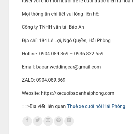
tuyệt vời cho mọi người để lễ cưới được diễn ra hoàn
Mọi thông tin chi tiết vui lòng liên hệ:
Công ty TNHH vân tải Bảo An
Địa chỉ: 184 Lê Lợi, Ngô Quyền, Hải Phòng
Hotline: 0904.089.369 – 0936.832.659
Email: baoanweddingcar@gmail.com
ZALO: 0904.089.369
Website: https://xecuoibaoanhaiphong.com
==>Bìa viết liên quan
Thuê xe cưới hỏi Hải Phòng