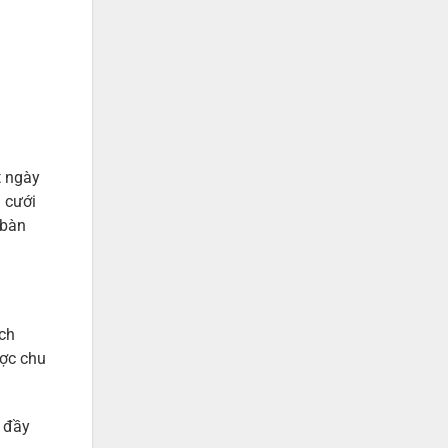
t ngày
m cưới
 bàn
ạch
ược chu
ẻ đầy