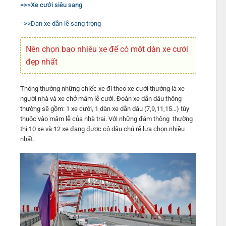
=>>Xe cưới siêu sang
=>>Dàn xe dẫn lễ sang trọng
Nên chọn bao nhiêu xe để có một dàn xe cưới
đẹp nhất
Thông thường những chiếc xe đi theo xe cưới thường là xe
người nhà và xe chở mâm lễ cưới. Đoàn xe dẫn dâu thông
thường sẽ gồm: 1 xe cưới, 1 dàn xe dẫn dâu (7,9,11,15…) tùy
thuộc vào mâm lễ của nhà trai. Với những đám thông thường
thì 10 xe và 12 xe đang được cô dâu chú rể lựa chọn nhiều
nhất.