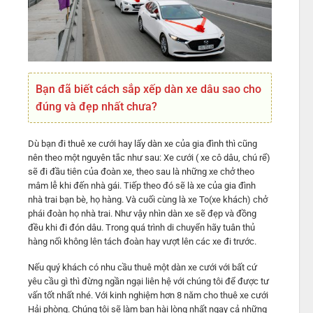
Bạn đã biết cách sắp xếp dàn xe dâu sao cho
đúng và đẹp nhất chưa?
Dù bạn đi thuê xe cưới hay lấy dàn xe của gia đình thì cũng
nên theo một nguyên tắc như sau: Xe cưới ( xe cô dâu, chú rể)
sẽ đi đầu tiên của đoàn xe, theo sau là những xe chở theo
mâm lễ khi đến nhà gái. Tiếp theo đó sẽ là xe của gia đình
nhà trai bạn bè, họ hàng. Và cuối cùng là xe To(xe khách) chở
phái đoàn họ nhà trai. Như vậy nhìn dàn xe sẽ đẹp và đồng
đều khi đi đón dâu. Trong quá trình di chuyển hãy tuân thủ
hàng nối không lên tách đoàn hay vượt lên các xe đi trước.
Nếu quý khách có nhu cầu thuê một dàn xe cưới với bất cứ
yêu cầu gì thì đừng ngần ngại liên hệ với chúng tôi để được tư
vấn tốt nhất nhé. Với kinh nghiệm hơn 8 năm cho thuê xe cưới
Hải phòng. Chúng tôi sẽ làm bạn hài lòng nhất ngay cả những