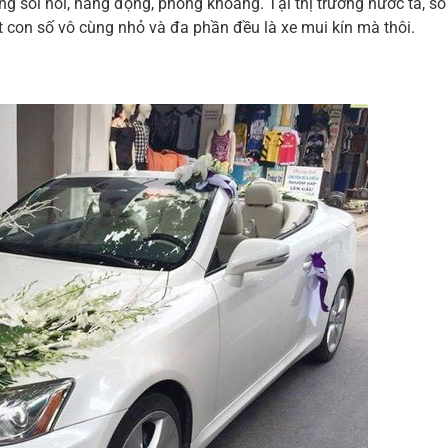
óng sôi nổi, năng động, phóng khoáng. Tại thị trường nước ta, s
 con số vô cùng nhỏ và đa phần đều là xe mui kín mà thôi.