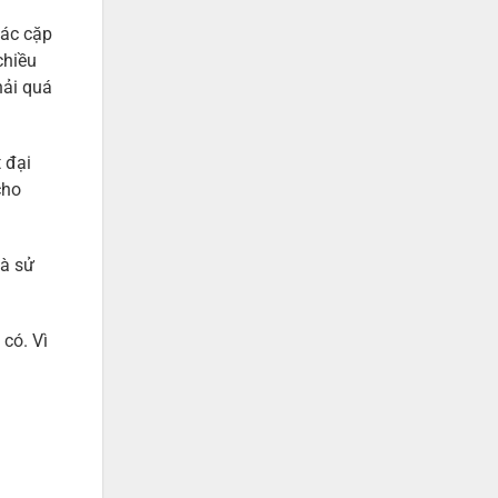
Các cặp
chiều
hải quá
 đại
cho
mà sử
 có. Vì