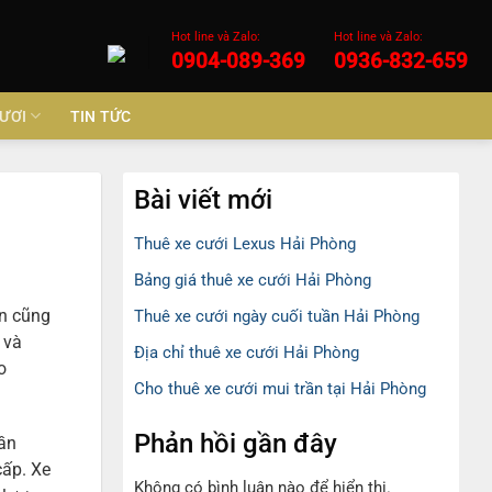
Hot line và Zalo:
Hot line và Zalo:
0904-089-369
0936-832-659
ƯƠI
TIN TỨC
Bài viết mới
Thuê xe cưới Lexus Hải Phòng
Bảng giá thuê xe cưới Hải Phòng
ạn cũng
Thuê xe cưới ngày cuối tuần Hải Phòng
 và
Địa chỉ thuê xe cưới Hải Phòng
o
Cho thuê xe cưới mui trần tại Hải Phòng
Phản hồi gần đây
rần
cấp. Xe
Không có bình luận nào để hiển thị.