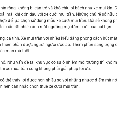
hìn rộng, không bị cản trở và khó chịu bí bách như xe mui kín. 
hoải mái khi đón dâu với xe cưới mui trần. Những chú rể sở hữu 
 hợp để lựa chọn sử dụng mẫu xe cưới mui trần. Bởi sẽ không p
hắc chắn rất nhiều ánh mắt ngưỡng mộ đám cưới của hai bạn.
ng, cá tính. Xe mui trần với nhiều kiểu dáng phong cách hút mắt
ới thêm phần được người người ước ao. Thêm phần sang trọng 
iên mãn mà thôi.
nhỏ. Như vấn đề tại khu vực có sự ô nhiễm môi trường thì khó 
i thì xe mua trần cũng không phải giải pháp tối ưu.
hì có thể thấy lợi được hơn nhiều so với những nhược điểm mà nó
bạn nên cân nhắc chọn thuê xe cưới mui trần.