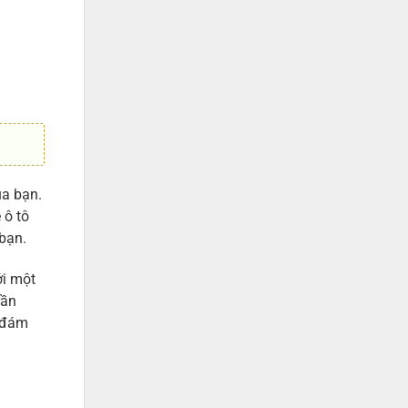
ủa bạn.
 ô tô
bạn.
ới một
rần
i đám