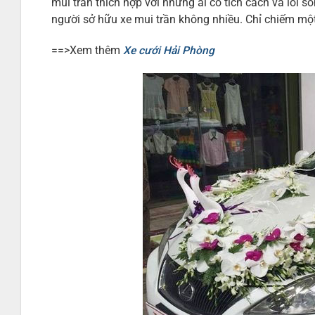
mui trần thích hợp với những ai có tích cách và lối s
người sở hữu xe mui trần không nhiều. Chỉ chiếm một
==>Xem thêm
Xe cưới Hải Phòng