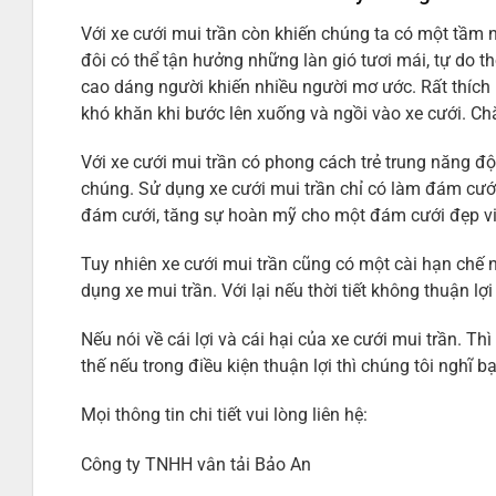
Với xe cưới mui trần còn khiến chúng ta có một tầm n
đôi có thể tận hưởng những làn gió tươi mái, tự do t
cao dáng người khiến nhiều người mơ ước. Rất thích
khó khăn khi bước lên xuống và ngồi vào xe cưới. C
Với xe cưới mui trần có phong cách trẻ trung năng độ
chúng. Sử dụng xe cưới mui trần chỉ có làm đám cư
đám cưới, tăng sự hoàn mỹ cho một đám cưới đẹp v
Tuy nhiên xe cưới mui trần cũng có một cài hạn chế 
dụng xe mui trần. Với lại nếu thời tiết không thuận lợ
Nếu nói về cái lợi và cái hại của xe cưới mui trần. T
thế nếu trong điều kiện thuận lợi thì chúng tôi nghĩ 
Mọi thông tin chi tiết vui lòng liên hệ:
Công ty TNHH vân tải Bảo An