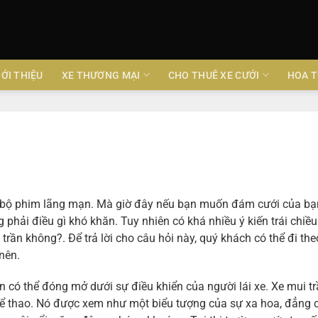
IỚI THIỆU
XE THƯƠNG MẠI
CHO THUÊ XE CƯỚI
HOA T
ững bộ phim lãng mạn. Mà giờ đây nếu bạn muốn đám cưới của b
 phải điều gì khó khăn. Tuy nhiên có khá nhiều ý kiến trái chiều
rần không?. Để trả lời cho câu hỏi này, quý khách có thể đi the
nên.
ần có thể đóng mở dưới sự điều khiển của người lái xe. Xe mui t
thể thao. Nó được xem như một biểu tượng của sự xa hoa, đẳng 