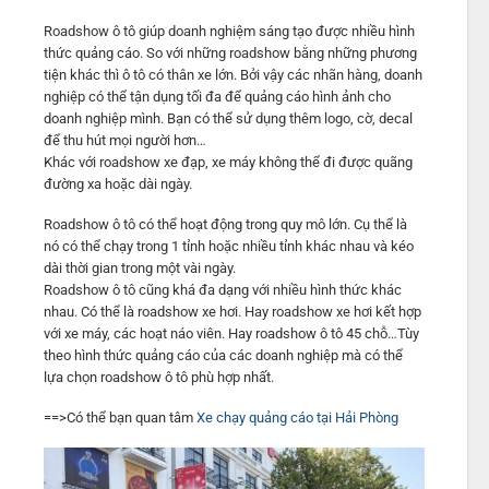
Roadshow ô tô giúp doanh nghiệm sáng tạo được nhiều hình
thức quảng cáo. So với những roadshow bằng những phương
tiện khác thì ô tô có thân xe lớn. Bởi vậy các nhãn hàng, doanh
nghiệp có thể tận dụng tối đa để quảng cáo hình ảnh cho
doanh nghiệp mình. Bạn có thể sử dụng thêm logo, cờ, decal
để thu hút mọi người hơn…
Khác với roadshow xe đạp, xe máy không thể đi được quãng
đường xa hoặc dài ngày.
Roadshow ô tô có thể hoạt động trong quy mô lớn. Cụ thể là
nó có thể chạy trong 1 tỉnh hoặc nhiều tỉnh khác nhau và kéo
dài thời gian trong một vài ngày.
Roadshow ô tô cũng khá đa dạng với nhiều hình thức khác
nhau. Có thể là roadshow xe hơi. Hay roadshow xe hơi kết hợp
với xe máy, các hoạt náo viên. Hay roadshow ô tô 45 chỗ…Tùy
theo hình thức quảng cáo của các doanh nghiệp mà có thể
lựa chọn roadshow ô tô phù hợp nhất.
==>Có thể bạn quan tâm
Xe chạy quảng cáo tại Hải Phòng