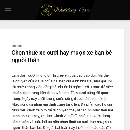
Chuyển
đến
nội
dung
TIN TỨC
Chọn thuê xe cưới hay mượn xe bạn bè
người thân
Làm đám cưới không chỉ là chuyện của các cặp đôi. Mà đây
là chuyện của đại sự của hai bên gia đình nhà trai, nhà gái. Có
rất nhiều công việc cần phải chuẩn bị ngày cưới. Trong đó việc
chuẩn bị phương tiện di chuyển cho đám cưới cũng rất quan
trọng. Ngày nay chất lượng cuộc sống được cải thiện rõ rệt.
Mức sống cá nhân gia đình cũng tăng lên. Đa phần các hộ gia
đình đều chọn xe ô tô để di chuyển thay vì các phương tiện hai
bánh như xe máy, xe đạp. Chính vì thế rất nhiều cặp đôi đang
băn khoăn với câu hỏi có
nên chọn thuê xe cưới hay mượn xe
người thân bạn bè
. Để giải bài toán này trước tiên các cặp đôi