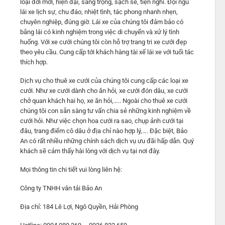
loại đời mới, hiện đại, sang trọng, sạch sẽ, tiện nghi. Đội ngũ
lái xe lịch sự, chu đáo, nhiệt tình, tác phong nhanh nhẹn,
chuyên nghiệp, đúng giờ. Lái xe của chúng tôi đảm bảo có
bằng lái có kinh nghiệm trong việc di chuyển và xử lý tình
huống. Với xe cưới chúng tôi còn hỗ trợ trang tri xe cưới đẹp
theo yêu cầu. Cung cấp tới khách hàng tài xế lái xe với tuổi tác
thích hợp.
Dịch vụ cho thuê xe cưới của chúng tôi cung cấp các loại xe
cưới. Như xe cưới dành cho ăn hỏi, xe cưới đón dâu, xe cưới
chở quan khách hai họ, xe ăn hỏi,….. Ngoài cho thuê xe cưới
chúng tôi con sẵn sàng tư vấn chia sẻ những kinh nghiệm về
cưới hỏi. Như việc chọn hoa cưới ra sao, chụp ảnh cưới tại
đâu, trang điểm cô dâu ở địa chỉ nào hợp lý,…. Đặc biệt, Bảo
An có rất nhiều những chính sách dịch vụ ưu đãi hấp dẫn. Quý
khách sẽ cảm thấy hài lòng với dịch vụ tại nơi đây.
Mọi thông tin chi tiết vui lòng liên hệ:
Công ty TNHH vân tải Bảo An
Địa chỉ: 184 Lê Lợi, Ngô Quyền, Hải Phòng