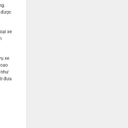
òng.
m được
oại xe
h
vụ xe
 cao
g như
iờ đưa