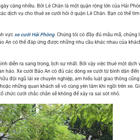
 ngày càng nhiều. Bởi Lê Chân là một quận rộng lớn của Hải Ph
ác dịch vụ cho thuê xe cưới hỏi ở quận Lê Chân. Bạn có thể tì
ĩnh vực
xe cưới Hải Phòng
. Chúng tôi có đầy đủ mẫu mã, chủng l
Bảo An có thể đáp ứng được những nhu cầu khác nhau của khác
diễn ra sang trọng, lịch sự nhất. Bởi vậy việc thuê một dịch 
n hảo. Xe cưới Bảo An có đủ các dòng xe cưới từ bình dân đến
hữu đội ngũ lái xe chuyên nghiệp, am hiểu luật giao thông cũn
hoặc những quan khách sẽ vô cùng yên tâm khi ngồi trên xe. G
ổ chức cưới chắc chắn sẽ không để xảy ra sai sót nhỏ.