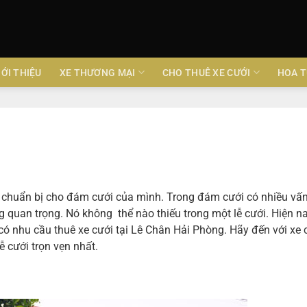
IỚI THIỆU
XE THƯƠNG MẠI
CHO THUÊ XE CƯỚI
HOA T
ật chuẩn bị cho đám cưới của mình. Trong đám cưới có nhiều vấ
g quan trọng. Nó không thể nào thiếu trong một lễ cưới. Hiện n
ó nhu cầu thuê xe cưới tại Lê Chân Hải Phòng. Hãy đến với xe 
 cưới trọn vẹn nhất.