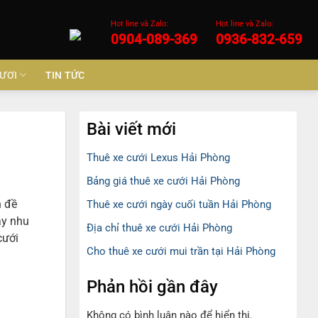
Hot line và Zalo:
Hot line và Zalo:
0904-089-369
0936-832-659
ƯƠI
TIN TỨC
Bài viết mới
Thuê xe cưới Lexus Hải Phòng
Bảng giá thuê xe cưới Hải Phòng
n đề
Thuê xe cưới ngày cuối tuần Hải Phòng
ay nhu
Địa chỉ thuê xe cưới Hải Phòng
cưới
Cho thuê xe cưới mui trần tại Hải Phòng
Phản hồi gần đây
Không có bình luận nào để hiển thị.