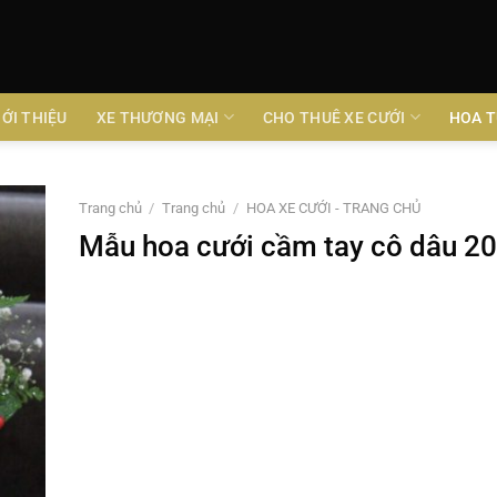
IỚI THIỆU
XE THƯƠNG MẠI
CHO THUÊ XE CƯỚI
HOA T
Trang chủ
/
Trang chủ
/
HOA XE CƯỚI - TRANG CHỦ
Mẫu hoa cưới cầm tay cô dâu 2