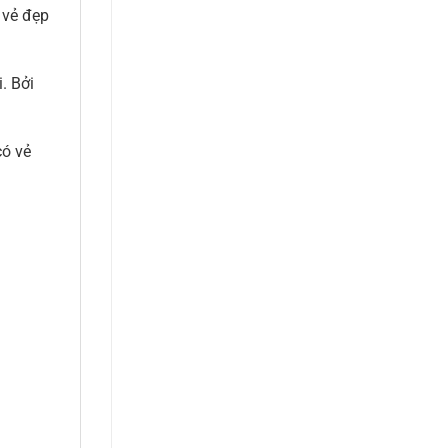
 vẻ đẹp
. Bởi
có vẻ