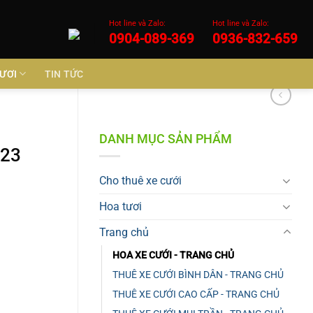
Hot line và Zalo:
Hot line và Zalo:
0904-089-369
0936-832-659
ƯƠI
TIN TỨC
DANH MỤC SẢN PHẨM
023
Cho thuê xe cưới
Hoa tươi
Trang chủ
HOA XE CƯỚI - TRANG CHỦ
THUÊ XE CƯỚI BÌNH DÂN - TRANG CHỦ
THUÊ XE CƯỚI CAO CẤP - TRANG CHỦ