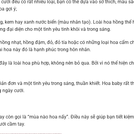
cưới đều có rất nhiều loại, bạn có thể dựa vào sở thích, màu s
a gợi ý;
ng, kem hay xanh nước biển (màu nhân tạo). Loài hoa hồng thể 
g đại diện cho một tình yêu tinh khôi và trong sáng.
hồng nhạt, hồng đậm, đỏ, đỏ tía hoặc có những loại hoa cẩm 
ài hoa này đó là hạnh phúc trong hôn nhân.
y là loài hoa phù hợp, không nên bỏ qua. Bởi vì nó thể hiện ch
iản đơn và một tình yêu trong sáng, thuần khiết. Hoa baby rất 
 ngày cưới.
y còn gọi là “mùa nào hoa nấy”. Điều này sẽ giúp bạn tiết kiệm
cưới cầm tay.