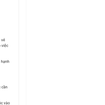
 vẻ
 việc
y hạnh
c cần
ộc vào