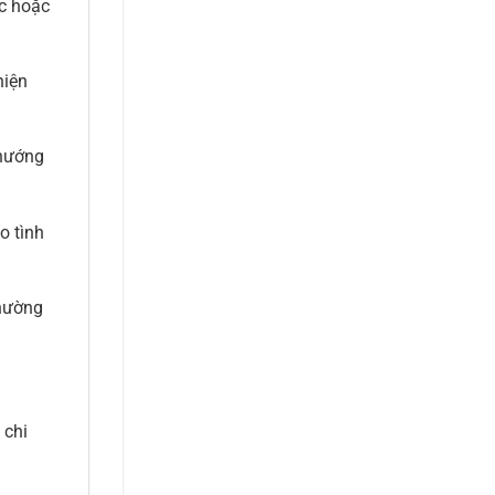
ắc hoặc
hiện
chướng
o tình
thường
 chi