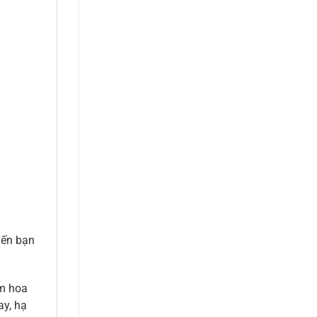
đến bạn
ầm hoa
ay, hạ