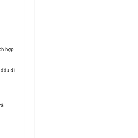
ích hợp
 đâu đi
và