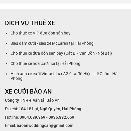
DỊCH VỤ THUÊ XE
Cho thuê xe VIP đưa đón sân bay
Siêu đám cưới - siêu xe McLaren tại Hải Phòng
Cho thuê xe đưa đón sân bay (Cát Bi - Vân Đồn - Nội Bài)
Cho thuê xe hoa cưới hỏi tại Hải Phòng
Hình ảnh xe cưới Vinfast Lux A2.0 tại Tô Hiệu - Lê Chân - Hải
Phòng
XE CƯỚI BẢO AN
Công ty TNHH vân tải Bảo An
Địa chỉ:
184 Lê Lợi, Ngô Quyền, Hải Phòng
Hotline:
0904.089.369 - 0936.832.659
Email:
baoanweddingcar@gmail.com